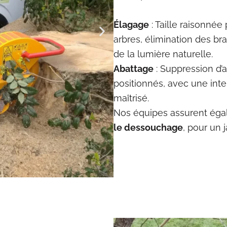
Élagage
: Taille raisonnée
arbres, élimination des br
de la lumière naturelle.
Abattage
: Suppression d’
positionnés, avec une int
maîtrisé.
Nos équipes assurent ég
le dessouchage
, pour un 