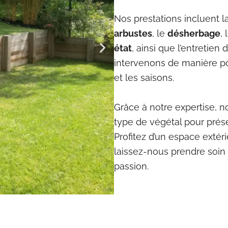
Nos prestations incluent l
arbustes
, le
désherbage
, 
état
, ainsi que l’entretien
intervenons de manière po
et les saisons.
Grâce à notre expertise, 
type de végétal pour prése
Profitez d’un espace extér
laissez-nous prendre soin 
passion.