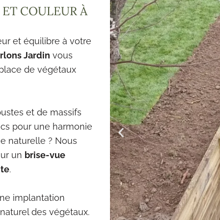
E ET COULEUR À
ur et équilibre à votre
rlons Jardin
vous
 place de végétaux
rbustes et de massifs
ucs pour une harmonie
ie naturelle ? Nous
our un
brise-vue
nte
.
une implantation
naturel des végétaux.